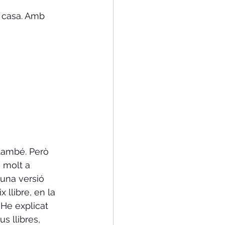
a casa. Amb 
 també. Però 
 molt a 
 una versió 
 llibre, en la 
 He explicat 
 llibres, 