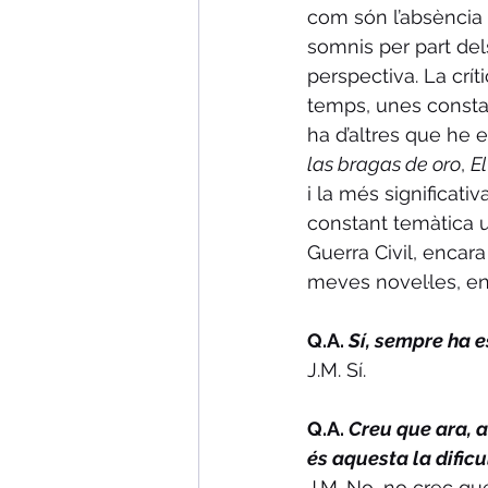
com són l’absència d
somnis per part del
perspectiva. La crí
temps, unes constan
ha d’altres que he 
las bragas de oro
, 
El
i la més significati
constant temàtica u
Guerra Civil, encar
meves novel·les, en
Q.A. 
Sí, sempre ha e
J.M. Sí.
Q.A. 
Creu que ara, a
és aquesta la dificu
J.M. No, no crec que