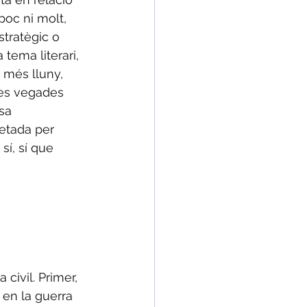
poc ni molt, 
stratègic o 
 tema literari, 
a més lluny, 
tes vegades 
sa 
retada per 
sí, sí que 
 civil. Primer, 
 en la guerra 