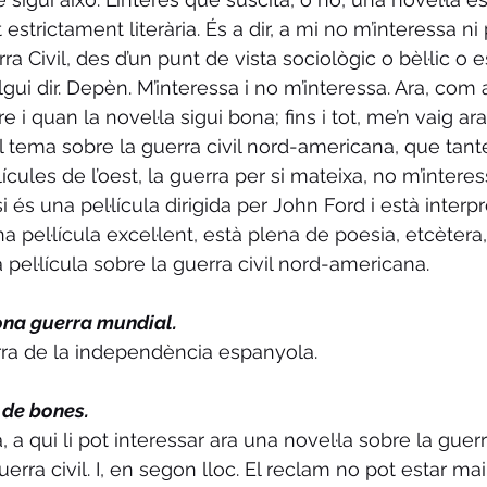
strictament literària. És a dir, a mi no m’interessa ni 
a Civil, des d’un punt de vista sociològic o bèl·lic o e
lgui dir. Depèn. M’interessa i no m’interessa. Ara, com a
 i quan la novel·la sigui bona; fins i tot, me’n vaig ar
l tema sobre la guerra civil nord-americana, que tan
lícules de l’oest, la guerra per si mateixa, no m’interes
i és una pel·lícula dirigida per John Ford i està interp
 pel·lícula excel·lent, està plena de poesia, etcètera, 
a pel·lícula sobre la guerra civil nord-americana.
ona guerra mundial.
rra de la independència espanyola.
 de bones.
, a qui li pot interessar ara una novel·la sobre la guerra
uerra civil. I, en segon lloc. El reclam no pot estar mai