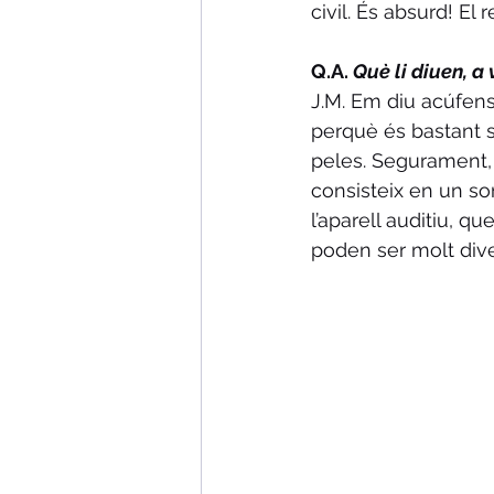
civil. És absurd! El 
Q.A. 
Què li diuen, a
J.M. Em diu acúfens
perquè és bastant si
peles. Segurament, d
consisteix en un sor
l’aparell auditiu, q
poden ser molt diver