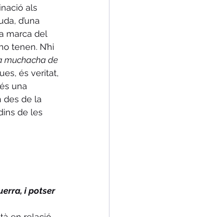
inació als 
uda, d’una 
la marca del 
o tenen. N’hi 
a muchacha de 
es, és veritat, 
 és una 
 des de la 
dins de les 
erra, i potser 
tà en relació 