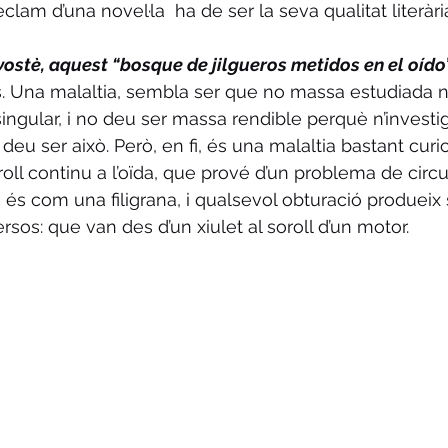
reclam d’una novel·la  ha de ser la seva qualitat literària
 vostè, aquest “bosque de jilgueros metidos en el oído
. Una malaltia, sembla ser que no massa estudiada ni
ngular, i no deu ser massa rendible perquè n’investigu
eu ser això. Però, en fi, és una malaltia bastant curio
oll continu a l’oïda, que prové d’un problema de circu
ue és com una filigrana, i qualsevol obturació produeix 
sos: que van des d’un xiulet al soroll d’un motor.