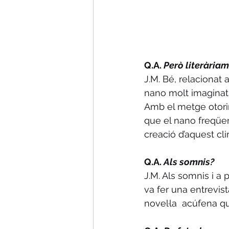
Q.A. 
Però literàriam
J.M. Bé, relacionat 
nano molt imaginatiu
Amb el metge otori
que el nano freqüen
creació d’aquest clim
Q.A. 
Als somnis?
J.M. Als somnis i 
va fer una entrevist
novel·la  acúfena qu