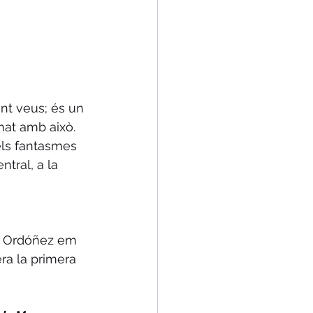
ent veus; és un 
nat amb això. 
ls fantasmes 
tral, a la 
s Ordóñez em 
ra la primera 