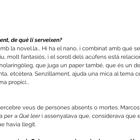
ent, de què li serveixen?
amb la novel.la... Hi ha el nano, i combinat amb què s
, molt fantasiós, i el soroll dels acúfens està relacio
nolaringòleg, que juga un paper també, que és un de
ta, etcètera. Senzillament, ajuda una mica al tema cen
a propici...
a percebre veus de persones absents o mortes. Marco
a per a 
Qué leer 
i assenyalava que, considerava que e
e havia llegit.