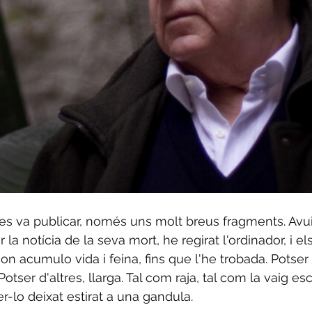
es va publicar, només uns molt breus fragments. Avui, 
la notícia de la seva mort, he regirat l'ordinador, i els
n acumulo vida i feina, fins que l'he trobada. Potser 
otser d'altres, llarga. Tal com raja, tal com la vaig esc
r-lo deixat estirat a una gandula.