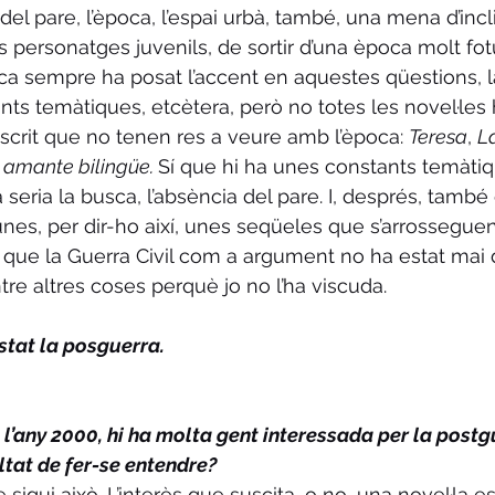
el pare, l’època, l’espai urbà, també, una mena d’incl
s personatges juvenils, de sortir d’una època molt fot
tica sempre ha posat l’accent en aquestes qüestions, 
ts temàtiques, etcètera, però no totes les novel·les h
escrit que no tenen res a veure amb l’època: 
Teresa
, 
L
 amante bilingüe. 
Sí que hi ha unes constants temàtiqu
va seria la busca, l’absència del pare. I, després, també
nes, per dir-ho així, unes seqüeles que s’arrosseguen
a que la Guerra Civil com a argument no ha estat mai 
tre altres coses perquè jo no l’ha viscuda.
stat la posguerra.
 l’any 2000, hi ha molta gent interessada per la postgu
ltat de fer-se entendre?
 sigui això. L’interès que suscita, o no, una novel·la es