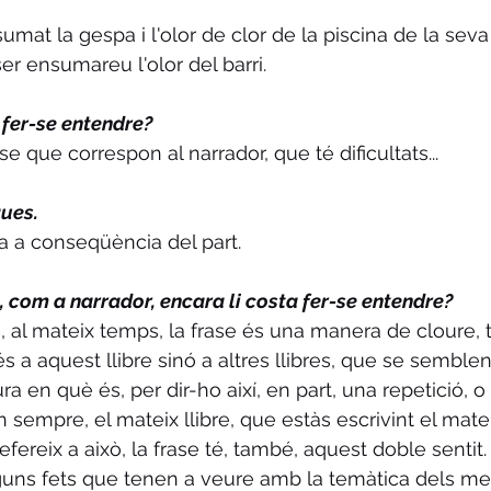
sumat la gespa i l'olor de clor de la piscina de la sev
tser ensumareu l'olor del barri. 
 fer-se entendre?
ase que correspon al narrador, que té dificultats...
ques.
tia a conseqüència del part.
è, com a narrador, encara li costa fer-se entendre?
e, al mateix temps, la frase és una manera de cloure,
 a aquest llibre sinó a altres llibres, que se semblen
ra en què és, per dir-ho així, en part, una repetició, o
 sempre, el mateix llibre, que estàs escrivint el mateix
ereix a això, la frase té, també, aquest doble sentit.
uns fets que tenen a veure amb la temàtica dels meus