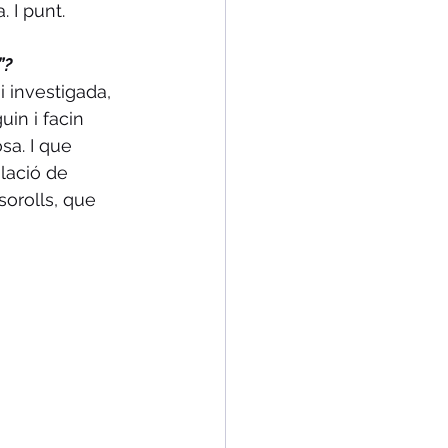
. I punt.
”?
 investigada, 
in i facin 
sa. I que 
lació de 
sorolls, que 