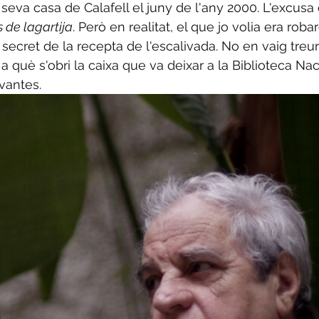
seva casa de Calafell el juny de l'any 2000. L'excusa 
 de lagartija
. Però en realitat, el que jo volia era robar
 secret de la recepta de l'escalivada. No en vaig treure 
a què s'obri la caixa que va deixar a la Biblioteca Na
vantes.