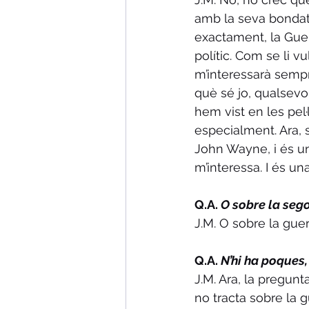
amb la seva bondat e
exactament, la Guerr
polític. Com se li vu
m’interessarà sempre
què sé jo, qualsevo
hem vist en les pel·
especialment. Ara, s
John Wayne, i és una
m’interessa. I és un
Q.A. 
O sobre la seg
J.M. O sobre la gue
Q.A. 
N’hi ha poques,
J.M. Ara, la pregunta
no tracta sobre la g