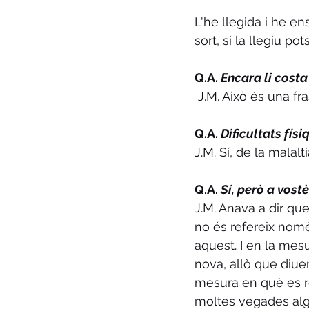
L'he llegida i he en
sort, si la llegiu po
Q.A. 
Encara li costa
 J.M. Això és una fr
Q.A. 
Dificultats físi
J.M. Sí, de la malal
Q.A. 
Sí, però a vost
J.M. Anava a dir qu
no és refereix només
aquest. I en la mesu
nova, allò que diuen
mesura en què es ref
moltes vegades alg