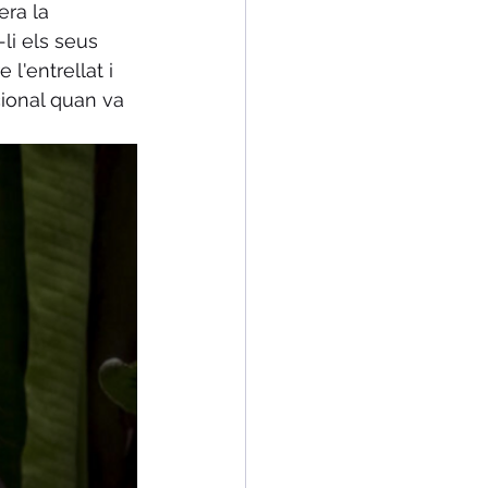
era la 
-li els seus 
l'entrellat i 
cional quan va 