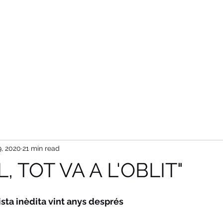
idar què és i què serà la pandèmia.
Contact
9, 2020
21 min read
L, TOT VA A L'OBLIT"
sta inèdita vint anys després