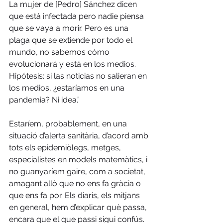
La mujer de [Pedro] Sánchez dicen 
que está infectada pero nadie piensa 
que se vaya a morir. Pero es una 
plaga que se extiende por todo el 
mundo, no sabemos cómo 
evolucionará y está en los medios. 
Hipótesis: si las noticias no salieran en 
los medios, ¿estaríamos en una 
pandemia? Ni idea.”
Estaríem, probablement, en una 
situació d’alerta sanitària, d’acord amb 
tots els epidemiòlegs, metges, 
especialistes en models matemàtics, i 
no guanyaríem gaire, com a societat, 
amagant allò que no ens fa gràcia o 
que ens fa por. Els diaris, els mitjans 
en general, hem d’explicar què passa, 
encara que el que passi sigui confús. 