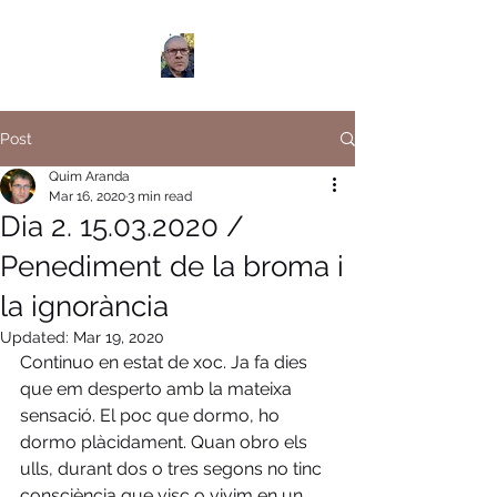
Post
Quim Aranda
Mar 16, 2020
3 min read
Dia 2. 15.03.2020 /
Penediment de la broma i
la ignorància
Updated:
Mar 19, 2020
Continuo en estat de xoc. Ja fa dies 
que em desperto amb la mateixa 
sensació. El poc que dormo, ho 
dormo plàcidament. Quan obro els 
ulls, durant dos o tres segons no tinc 
consciència que visc o vivim en un 