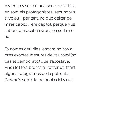
Vivim –o visc– en una sèrie de Netflix, 
en som els protagonistes, secundaris 
si voleu, i per tant, no puc deixar de 
mirar capítol rere capítol, perquè vull 
saber com acaba i si ens en sortim o 
no.
Fa només deu dies, encara no havia 
pres exactes mesures del tsunami (no 
pas el democràtic) que s’acostava. 
Fins i tot feia broma a Twitter utilitzant 
alguns fotogrames de la pel·lícula 
Charade
 sobre la paranoia del virus. 