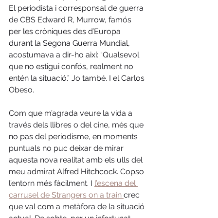
El periodista i corresponsal de guerra 
de CBS Edward R, Murrow, famós 
per les cròniques des d’Europa 
durant la Segona Guerra Mundial, 
acostumava a dir-ho així: “Qualsevol 
que no estigui confós, realment no 
entén la situació.” Jo també. I el Carlos 
Obeso.
Com que m’agrada veure la vida a 
través dels llibres o del cine, més que 
no pas del periodisme, en moments 
puntuals no puc deixar de mirar 
aquesta nova realitat amb els ulls del 
meu admirat Alfred Hitchcock. Copso 
l’entorn més fàcilment. I 
l’escena del 
carrusel de Strangers on a train 
crec 
que val com a metàfora de la situació 