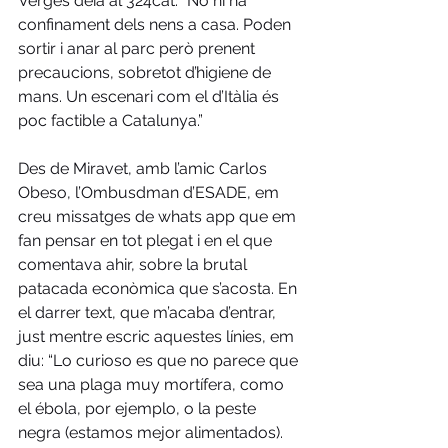
Vergés deia al 324cat: “No hi ha 
confinament dels nens a casa. Poden 
sortir i anar al parc però prenent 
precaucions, sobretot d’higiene de 
mans. Un escenari com el d’Itàlia és 
poc factible a Catalunya.”
Des de Miravet, amb l’amic Carlos 
Obeso, l’Ombusdman d’ESADE, em 
creu missatges de whats app que em 
fan pensar en tot plegat i en el que 
comentava ahir, sobre la brutal 
patacada econòmica que s’acosta. En 
el darrer text, que m’acaba d’entrar, 
just mentre escric aquestes línies, em 
diu: “Lo curioso es que no parece que 
sea una plaga muy mortífera, como 
el ébola, por ejemplo, o la peste 
negra (estamos mejor alimentados). 