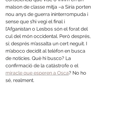
malson de classe mitja –a Síria porten 
nou anys de guerra ininterrompuda i 
sense que s’hi vegi el final i 
l’Afganistan o Lesbos són el forat del 
cul del món occidental. Però després, 
sí; després m’assalta un cert neguit. I 
m’aboco decidit al telèfon en busca 
de notícies. Què hi busco? La 
confirmació de la catàstrofe o el 
miracle que esperen a Osca
? No ho 
sé, realment.