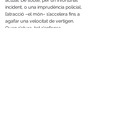
actual. De sobte, per un infortunat 
incident, o una imprudència policial, 
l’atracció –el món– s’accelera fins a 
agafar una velocitat de vertigen. 
Quan s’atura, tot s’enfonsa. 
O fem alguna cosa, doncs, o quan 
passi l’epidèmia i torni a sortir el sol, 
haurem de fer front a danys 
infinitament molt més greus.