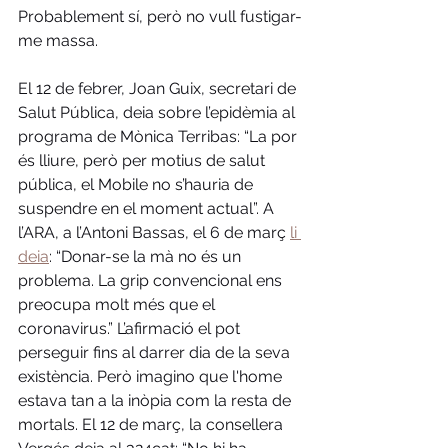
Probablement sí, però no vull fustigar-
me massa.
El 12 de febrer, Joan Guix, secretari de 
Salut Pública, deia sobre l’epidèmia al 
programa de Mònica Terribas: “La por 
és lliure, però per motius de salut 
pública, el Mobile no s’hauria de 
suspendre en el moment actual”. A 
l’ARA, a l’Antoni Bassas, el 6 de març 
li 
deia
: “Donar-se la mà no és un 
problema. La grip convencional ens 
preocupa molt més que el 
coronavirus.” L’afirmació el pot 
perseguir fins al darrer dia de la seva 
existència. Però imagino que l'home 
estava tan a la inòpia com la resta de 
mortals. El 12 de març, la consellera 