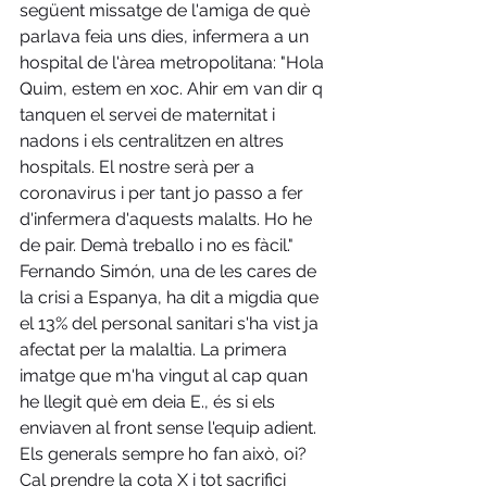
següent missatge de l'amiga de què 
parlava feia uns dies, infermera a un 
hospital de l'àrea metropolitana: "Hola 
Quim, estem en xoc. Ahir em van dir q 
tanquen el servei de maternitat i 
nadons i els centralitzen en altres 
hospitals. El nostre serà per a 
coronavirus i per tant jo passo a fer 
d'infermera d'aquests malalts. Ho he 
de pair. Demà treballo i no es fàcil." 
Fernando Simón, una de les cares de 
la crisi a Espanya, ha dit a migdia que 
el 13% del personal sanitari s'ha vist ja 
afectat per la malaltia. La primera 
imatge que m'ha vingut al cap quan 
he llegit què em deia E., és si els 
enviaven al front sense l'equip adient. 
Els generals sempre ho fan això, oi? 
Cal prendre la cota X i tot sacrifici 