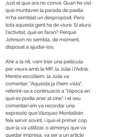
Just el que ara no convé. Quan he vist 
que muntaven la parada de paella 
m'ha semblat un despropòsit. Però 
tota aquesta gent ha de viure. Si atura 
l'activitat, què en faran? Perquè 
Johnson no sembla, de moment, 
disposat a ajudar-los.
Ahir a la nit, vam triar una pel·lícula 
per veure amb la MP, la Júlia i l'Adrià. 
Mentre escollíem, la Júlia va 
comentar: "Aquesta ja l'hem vista", 
referint-se a continuació a "l'època en 
què es podia anar al cine". I el seu 
comentari em va recordar una 
expressió que Vázquez Montalbán 
feia servir sovint, i que el primer cop 
que la va utilitzar, o almenys que va 
quedar impresa, va ser a un article 