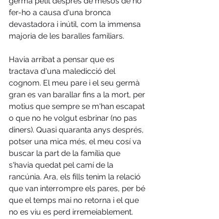
germà petit després de mesos de no 
fer-ho a causa d'una bronca 
devastadora i inútil, com la immensa 
majoria de les baralles familiars. 
Havia arribat a pensar que es 
tractava d'una maledicció del 
cognom. El meu pare i el seu germà 
gran es van barallar fins a la mort, per 
motius que sempre se m'han escapat 
o que no he volgut esbrinar (no pas 
diners). Quasi quaranta anys després, 
potser una mica més, el meu cosí va 
buscar la part de la família que 
s'havia quedat pel camí de la 
rancúnia. Ara, els fills tenim la relació 
que van interrompre els pares, per bé 
que el temps mai no retorna i el que 
no es viu es perd irremeiablement. 