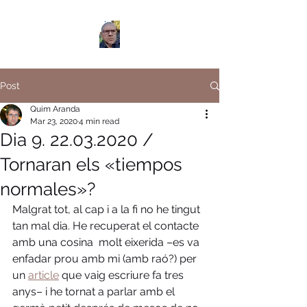
Post
Quim Aranda
Mar 23, 2020
4 min read
Dia 9. 22.03.2020 /
Tornaran els «tiempos
normales»?
Malgrat tot, al cap i a la fi no he tingut 
tan mal dia. He recuperat el contacte 
amb una cosina  molt eixerida –es va 
enfadar prou amb mi (amb raó?) per 
un 
article
 que vaig escriure fa tres 
anys– i he tornat a parlar amb el 