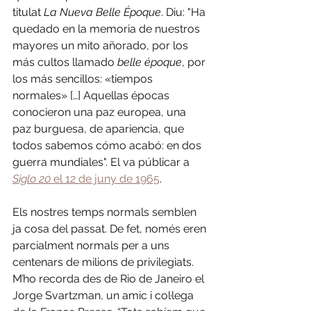
titulat 
La Nueva Belle Époque
. Diu: "Ha 
quedado en la memoria de nuestros 
mayores un mito añorado, por los 
más cultos llamado 
belle époque
, por 
los más sencillos: «tiempos 
normales» […] Aquellas épocas 
conocieron una paz europea, una 
paz burguesa, de apariencia, que 
todos sabemos cómo acabó: en dos 
guerra mundiales". El va públicar a 
Siglo 20 
el 12 de juny de 1965
.
Els nostres temps normals semblen 
ja cosa del passat. De fet, només eren 
parcialment normals per a uns 
centenars de milions de privilegiats. 
M’ho recorda des de Rio de Janeiro el 
Jorge Svartzman, un amic i col·lega 