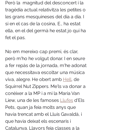
Però la  magnitud del desconcert i la 
tragèdia actual relativitza les petites o 
les grans mesquineses del dia a dia. I 
si en el cas de la cosina, E., ha estat 
ella, en el del germà he estat jo qui ha 
fet el pas. 
No em mereixo cap premi, és clar, 
però m'ho he volgut donar. I en seure 
a fer repàs de la jornada, m'he adonat 
que necessitava escoltar una música 
viva, alegre. He obert amb 
Hell
, de 
Squirrel Nut Zippers. Me'ls va donar a 
conèixer a la MP i a mi la Maria Van 
Liew, una de les famoses 
Llufes
 d'Els 
Pets, quan ja feia molts anys que 
havia trencat amb el Lluís Gavaldà, i 
que havia deixat els escenaris i 
Catalunya. Llavors feia classes a la 