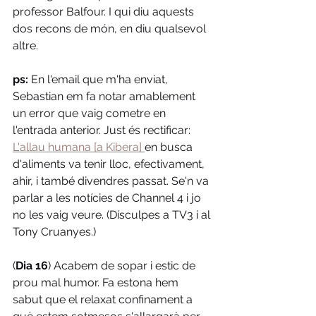
professor Balfour. I qui diu aquests 
dos recons de món, en diu qualsevol 
altre.
ps:
 En l'email que m'ha enviat, 
Sebastian em fa notar amablement 
un error que vaig cometre en 
l'entrada anterior. Just és rectificar: 
L'allau humana [a Kibera] 
en busca 
d'aliments va tenir lloc, efectivament, 
ahir, i també divendres passat. Se'n va 
parlar a les notícies de Channel 4 i jo 
no les vaig veure. (Disculpes a TV3 i al 
Tony Cruanyes.)
(
Dia 16
) Acabem de sopar i estic de 
prou mal humor. Fa estona hem 
sabut que el relaxat confinament a 