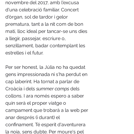
novembre del 2017, amb l'excusa 
d'una celebració familiar. Concert 
d'òrgan, sol de tardor i gelor 
prematura, tant a la nit com de bon 
matí, lloc ideal per tancar-se uns dies 
a llegir, passejar, escriure o, 
senzillament, badar contemplant les 
estrelles i el futur. 
Per ser honest, la Júlia no ha quedat 
gens impressionada ni s'ha perdut en 
cap laberint. Ha tornat a parlar de 
Croàcia i dels 
summer camps
 dels 
collons. I ara només espero a saber 
quin serà el proper viatge o 
campament que trobarà a la web per 
anar després (i durant) el 
confinament. Té esperit d'aventurera 
la noia, sens dubte. Per moure's pel 