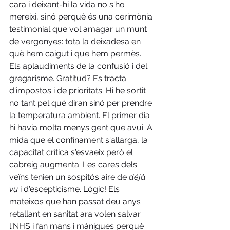
cara i deixant-hi la vida no s'ho 
mereixi, sinó perquè és una cerimònia 
testimonial que vol amagar un munt 
de vergonyes: tota la deixadesa en 
què hem caigut i que hem permès. 
Els aplaudiments de la confusió i del 
gregarisme. Gratitud? Es tracta 
d'impostos i de prioritats. Hi he sortit 
no tant pel què diran sinó per prendre 
la temperatura ambient. El primer dia 
hi havia molta menys gent que avui. A 
mida que el confinament s'allarga, la 
capacitat crítica s'esvaeix però el 
cabreig augmenta. Les cares dels 
veïns tenien un sospitós aire de 
déjà 
vu
 i d'escepticisme. Lògic! Els 
mateixos que han passat deu anys 
retallant en sanitat ara volen salvar 
l'NHS i fan mans i mànigues perquè 