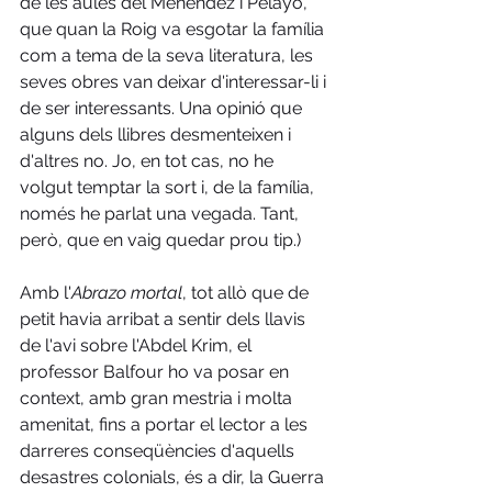
de les aules del Menéndez i Pelayo, 
que quan la Roig va esgotar la família 
com a tema de la seva literatura, les 
seves obres van deixar d'interessar-li i 
de ser interessants. Una opinió que 
alguns dels llibres desmenteixen i 
d'altres no. Jo, en tot cas, no he 
volgut temptar la sort i, de la família, 
només he parlat una vegada. Tant, 
però, que en vaig quedar prou tip.)
Amb l'
Abrazo mortal
, tot allò que de 
petit havia arribat a sentir dels llavis 
de l'avi sobre l'Abdel Krim, el 
professor Balfour ho va posar en 
context, amb gran mestria i molta 
amenitat, fins a portar el lector a les 
darreres conseqüències d'aquells 
desastres colonials, és a dir, la Guerra 