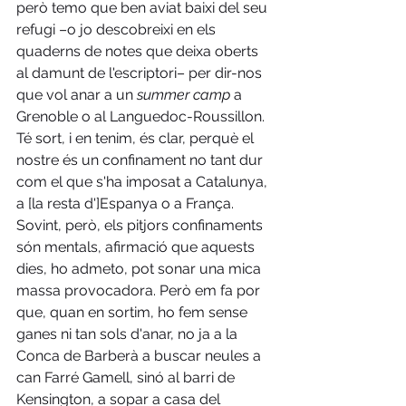
però temo que ben aviat baixi del seu 
refugi –o jo descobreixi en els 
quaderns de notes que deixa oberts 
al damunt de l'escriptori– per dir-nos 
que vol anar a un 
summer camp
 a 
Grenoble o al 
Languedoc-Roussillon
. 
Té sort, i en tenim, és clar, perquè el 
nostre és un confinament no tant dur 
com el que s'ha imposat a Catalunya, 
a [la resta d']Espanya o a França. 
Sovint, però, els pitjors confinaments 
són mentals, afirmació que aquests 
dies, ho admeto, pot sonar una mica 
massa provocadora. Però em fa por 
que, quan en sortim, ho fem sense 
ganes ni tan sols d'anar, no ja a la 
Conca de Barberà a buscar neules a 
can 
Farré Gamell
, sinó al 
barri de 
Kensington, a
 sopar a casa del 