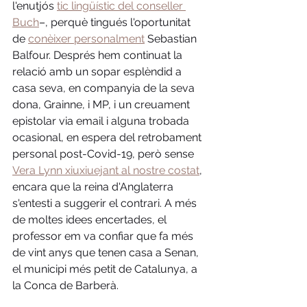
l'enutjós 
tic lingüístic del conseller 
Buch
–, perquè tingués l'oportunitat 
de 
conèixer personalment
 Sebastian 
Balfour. Després hem continuat la 
relació amb un sopar esplèndid a 
casa seva, en companyia de la seva 
dona, Grainne, i MP, i un creuament 
epistolar via email i alguna trobada 
ocasional, en espera del retrobament 
personal post-Covid-19, però sense 
Vera Lynn xiuxiuejant al nostre costat
,
encara que la reina d'Anglaterra 
s'entesti a suggerir el contrari. A més 
de moltes idees encertades, el 
professor em va confiar que fa més 
de vint anys que tenen casa a Senan, 
el municipi més petit de Catalunya, a 
la Conca de Barberà. 