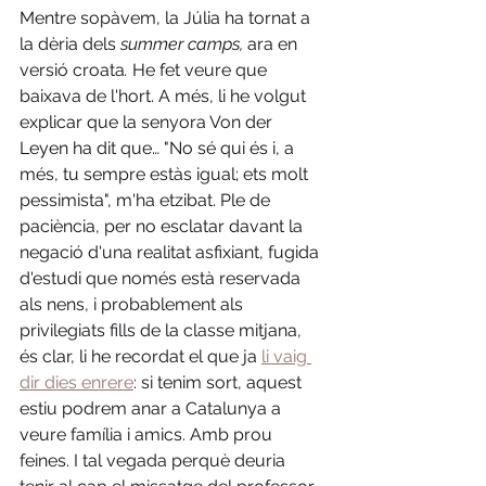
Mentre sopàvem, la Júlia ha tornat a 
la dèria dels 
summer camps, 
ara en 
versió croata
.
 He fet veure que 
baixava de l'hort. A més, li he volgut 
explicar que la senyora Von der 
Leyen ha dit que… "No sé qui és i, a 
més, tu sempre estàs igual; ets molt 
pessimista", m'ha etzibat. Ple de 
paciència, per no esclatar davant la 
negació d'una realitat asfixiant, fugida 
d'estudi que només està reservada 
als nens, i probablement als 
privilegiats fills de la classe mitjana, 
és clar, li he recordat el que ja 
li vaig 
dir dies enrere
: si tenim sort, aquest 
estiu podrem anar a Catalunya a 
veure família i amics. Amb prou 
feines. I tal vegada perquè deuria 