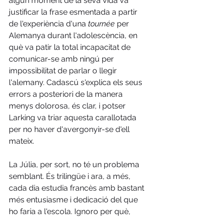
algun moment de la seva vida va 
justificar la frase esmentada a partir 
de l'experiència d'una 
tournée
 per 
Alemanya durant l'adolescència, en 
què va patir la total incapacitat de 
comunicar-se amb ningú per 
impossibilitat de parlar o llegir 
l'alemany. Cadascú s'explica els seus 
errors a posteriori de la manera 
menys dolorosa, és clar, i potser 
Larking va triar aquesta carallotada 
per no haver d'avergonyir-se d'ell 
mateix.
La Júlia, per sort, no té un problema 
semblant. És trilingüe i ara, a més, 
cada dia estudia francès amb bastant 
més entusiasme i dedicació del que 
ho faria a l'escola. Ignoro per què, 