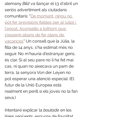
alemany 
Bild
 va llançar el 13 d'abril un 
seriós advertiment als ciutadans 
comunitaris: "
De moment, ningú no 
pot fer previsions fiables per al juliol i 
l'agost. Aconsello a tothom que 
s'esperin abans de fer plans de 
vacances.
" Un consell que la Júlia, la 
filla de 14 anys, s'ha estimat més no 
seguir. No m'hauria d'estranyar gens, 
és clar. Si al seu pare no li ha fet mai 
cas, ni quan no aixecava un pam de 
terra, la senyora Von der Leyen no 
pot esperar una atenció 
especial
. (El 
futur de la Unió Europea està 
realment en perill si els joves no la fan 
seva.) 
Intentaré explicar la 
boutade 
en les 
línies següents
,
 espurna de frivolitat 