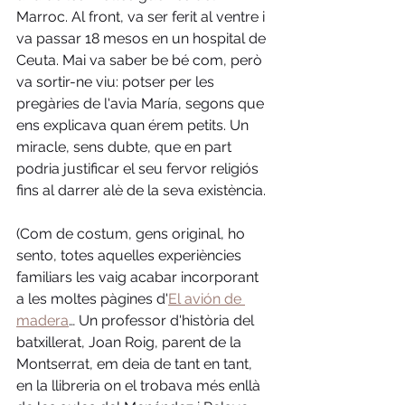
Marroc. Al front, va ser ferit al ventre i 
va passar 18 mesos en un hospital de 
Ceuta. Mai va saber be bé com, 
però 
va sortir-ne viu: 
potser per les 
pregàries de l'avia María, segons que 
ens explicava quan érem petits. Un 
miracle, sens dubte, que en part 
podria justificar el seu fervor religiós 
fins al darrer alè de la seva existència. 
(Com de costum, gens original, ho 
sento, totes aquelles experiències 
familiars les vaig acabar incorporant 
a les moltes pàgines d'
El avión de 
madera
… Un professor d'història del 
batxillerat, Joan Roig, parent de la 
Montserrat, em deia de tant en tant, 
en la llibreria on el trobava més enllà 