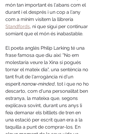
món tan important és l'abans com el 
durant i el després i un cop a l'any 
com a mínim visitem la llibreria 
Standfords
,
 ni que sigui per continuar 
somiant que el món és inabastable. 
El poeta anglès Philip Larking té una 
frase famosa que diu així: "No em 
molestaria veure la Xina si pogués 
tornar el mateix dia", una sentència no 
tant fruit de l'arrogància ni d'un 
esperit 
narrow-minded
, tot i que no ho 
descarto, com d'una personalitat ben 
estranya, la mateixa que, segons 
explicava sovint, durant uns anys li 
feia demanar els bitllets de tren en 
una estació per escrit quan era a la 
taquilla a punt de comprar-los
. 
En 