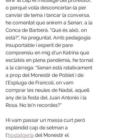
tenir al cap el missatge del professor, 
o perquè volia desconcertar-la per 
canviar de tema i tancar la conversa, 
he comentat que anirem a Senan, a la 
Conca de Barberà. "Què és això, on 
està?", ha preguntat. Amb pedagogia 
insuportable i esperit de pare 
comprensiu en mig d'un Katrina que 
esclatés en plena pandèmia, he tornat 
a la càrrega: "Senan està relativament 
a prop del Monestir de Poblet i de 
l'Espluga de Francolí, on vam 
comprar les neules de Nadal, aquell 
any de la festa del Juan Antonio i la 
Rosa. No te'n recordes?" 
Hi vam passar un massa curt però 
esplèndid cap de setman a 
l'
hostatgeria
 del Monestir el 