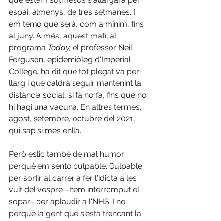
què estem sotmesos s'allargarà per 
espai, almenys, de tres setmanes. I 
em temo que serà, com a mínim, fins 
al juny. A més, aquest matí, al 
programa 
Today, 
el professor Neil 
Ferguson, epidemiòleg d'Imperial 
College, ha dit que tot plegat va per 
llarg i que caldrà seguir mantenint la 
distància social, si fa no fa, fins que no 
hi hagi una vacuna. En altres termes, 
agost, setembre, octubre del 2021, 
qui sap si més enllà.
Però estic també de mal humor 
perquè em sento culpable. Culpable 
per sortir al carrer a fer l'idiota a les 
vuit del vespre –hem interromput el 
sopar– per aplaudir a l'NHS. I no 
perquè la gent que s'està trencant la 