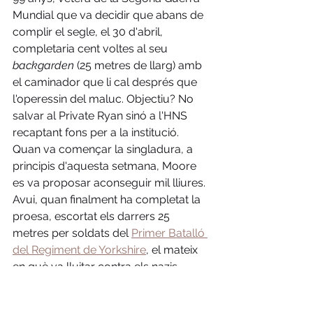
Mundial que va decidir que abans de 
complir el segle, el 30 d'abril, 
completaria cent voltes al seu 
backgarden
 (25 metres de llarg) amb 
el caminador que li cal després que 
l'operessin del maluc. Objectiu? No 
salvar al Private Ryan sinó a l'HNS 
recaptant fons per a la institució. 
Quan va començar la singladura, a 
principis d'aquesta setmana, Moore 
es va proposar aconseguir mil lliures. 
Avui, quan finalment ha completat la 
proesa, escortat els darrers 25 
metres per soldats del 
Primer Batalló 
del Regiment de Yorkshire
, el mateix 
en què va lluitar contra els nazis, 
havia fet una caixa de més de 15 
milions. 